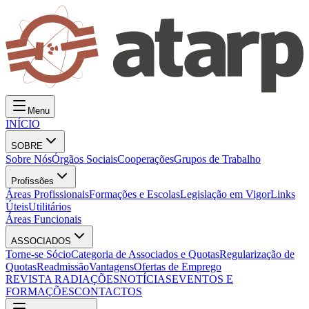
Menu
INÍCIO
SOBRE
Sobre Nós
Órgãos Sociais
Cooperações
Grupos de Trabalho
Profissões
Áreas Profissionais
Formações e Escolas
Legislação em Vigor
Links
Úteis
Utilitários
Áreas Funcionais
ASSOCIADOS
Torne-se Sócio
Categoria de Associados e Quotas
Regularização de
Quotas
Readmissão
Vantagens
Ofertas de Emprego
REVISTA RADIAÇÕES
NOTÍCIAS
EVENTOS E
FORMAÇÕES
CONTACTOS